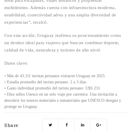
ideal para escapadas, viajes temáticos y propuestas
multidestino
.
Además cuenta c
on infraestructura moderna,
estabilidad, conectividad aérea y una amplia diversidad de
experiencias
”, recalcó.
Con esta acción, Uruguay
reafirma su posicionamiento como
un destino ideal para viajeros que buscan combinar deporte,
calidad de vida, naturaleza y turismo de alto nivel.
Datos clave:
•
Más de
43,111
turistas peruanos visitaron Uruguay en 202
5
.
•
Estadía promedio del turista peruano:
2 a 3
días.
•
Gasto individual promedio del turista peruano: U$S
231
.
•
Diez
sellos Unesco en un solo viaje por carretera: Una invitación a
descubrir los tesoros materiales e inmateriales que UNESCO designa y
protege en Uruguay.
Share: