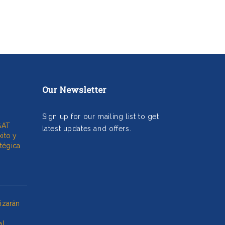
Our Newsletter
Sign up for our mailing list to get
GAT
latest updates and offers.
xito y
tégica
izarán
al