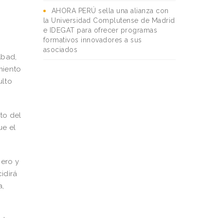
AHORA PERÚ sella una alianza con
la Universidad Complutense de Madrid
e IDEGAT para ofrecer programas
formativos innovadores a sus
asociados
Abad,
miento
ulto
to del
ue el
nero y
idirá
a,