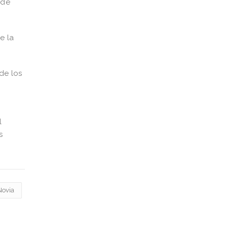
 de
e la
de los
l
s
Novia