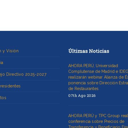
Últimas Noticias
n y Visión
ia
AHORA PERÚ, Universidad
Complutense de Madrid e IDE
jo Directivo 2025-2027
realizarán webinar Alianza de É
ponencia sobre Dirección Estra
Presidentes
de Restaurantes
07th Ago 2026
utos
AHORA PERÚ y TPC Group real
conferencia sobre Precios de
Transferencia y Beneficiario Fin