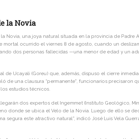
e la Novia
la Novia, una joya natural situada en la provincia de Padre 
e mortal ocurrido el viernes 8 de agosto, cuando un desliza
ejando dos personas fallecidas —una menor de edad y un ad
l de Ucayali (Goreu) que, además, dispuso el cierre inmedia
bló de una clausura “permanente”, funcionarios precisaron q
los estudios técnicos.
 llegarán dos expertos del Ingemmet (Instituto Geológico, Mi
eno donde se ubica el Velo de la Novia. Luego de ello se dec
 segura este atractivo natural”, indicó José Luis Vela Guerr