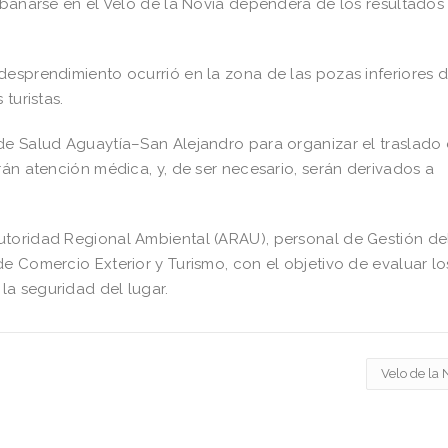
a bañarse en el Velo de la Novia dependerá de los resultados
desprendimiento ocurrió en la zona de las pozas inferiores d
turistas.
de Salud Aguaytía–San Alejandro para organizar el traslado 
rán atención médica, y, de ser necesario, serán derivados a
utoridad Regional Ambiental (ARAU), personal de Gestión de
e Comercio Exterior y Turismo, con el objetivo de evaluar lo
a seguridad del lugar.
Velo de la 