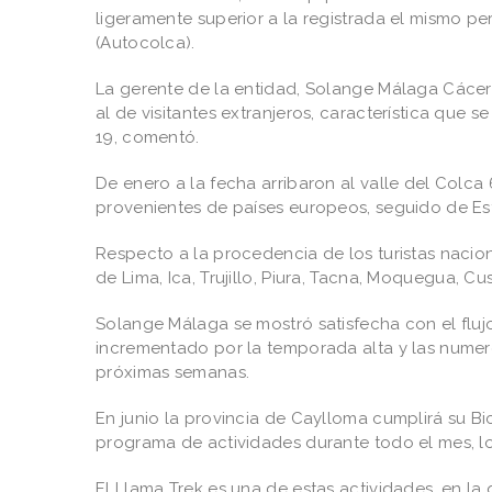
ligeramente superior a la registrada el mismo 
(Autocolca).
La gerente de la entidad, Solange Málaga Cáceres
al de visitantes extranjeros, característica qu
19, comentó.
De enero a la fecha arribaron al valle del Colca 
provenientes de países europeos, seguido de Est
Respecto a la procedencia de los turistas nacion
de Lima, Ica, Trujillo, Piura, Tacna, Moquegua, C
Solange Málaga se mostró satisfecha con el flujo 
incrementado por la temporada alta y las numeros
próximas semanas.
En junio la provincia de Caylloma cumplirá su Bi
programa de actividades durante todo el mes, lo
El Llama Trek es una de estas actividades, en la 