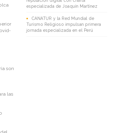
reputación digital con charla
olca
especializada de Joaquín Martínez
CANATUR y la Red Mundial de
perior
Turismo Religioso impulsan primera
ovid-
jornada especializada en el Perú
ría son
ra las
io
 del