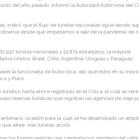
periodo del año pasado, informó la Autoridad Autónoma del C
, indicó que el flujo de turistas nacionales sigue siendo su
e se observa desde que empezamos a salir de la pandemia de c
62,937 turistas nacionales y 52,875 extranjeros, la mayoría
ados Unidos, Brasil, Chile, Argentina, Uruguay y Paraguay.
ales la funcionaria de Autocolca, dijo que estos en su mayo
usco y Puno.
turístico hasta ahora registrado en el Colca, el cual se verá
as reservas turísticas que registran las agencias de viaje pa
centenario, ocasión para la cual se ha desarrollado un ampl
 que atrae más turistas, acotó.
que los turistas realizan una caminata por senderos del valle