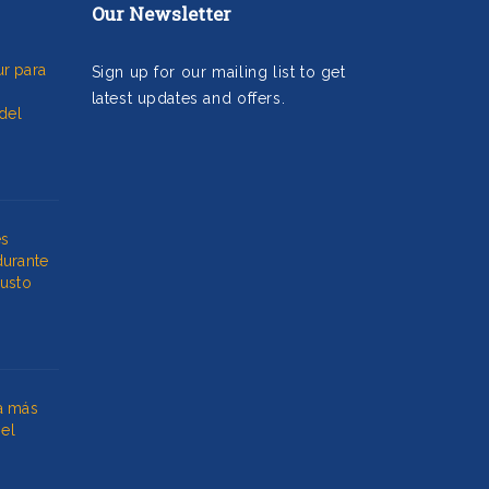
Our Newsletter
r para
Sign up for our mailing list to get
latest updates and offers.
del
es
durante
Gusto
a más
 el