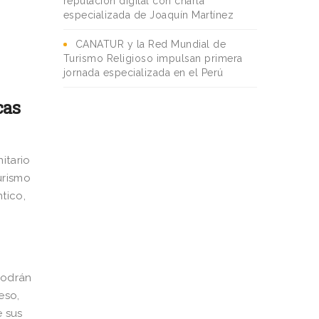
reputación digital con charla
especializada de Joaquín Martínez
CANATUR y la Red Mundial de
Turismo Religioso impulsan primera
jornada especializada en el Perú
cas
itario
urismo
tico,
 podrán
eso,
e sus