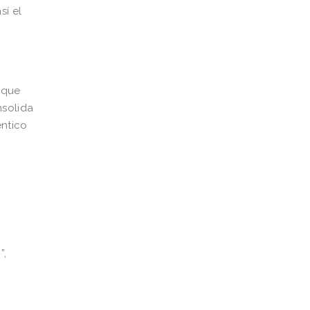
sí el
 que
nsolida
éntico
”,