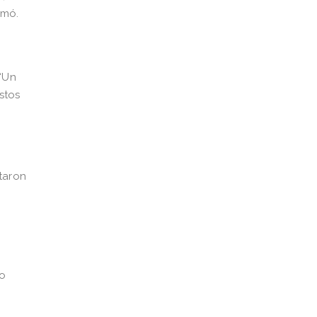
rmó.
 “Un
stos
itaron
io