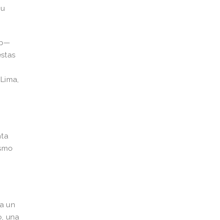
su
eb—
estas
 Lima,
nta
ismo
ca un
o, una