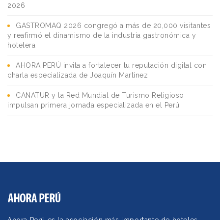
2026
GASTROMAQ 2026 congregó a más de 20,000 visitantes
y reafirmó el dinamismo de la industria gastronómica y
hotelera
AHORA PERÚ invita a fortalecer tu reputación digital con
charla especializada de Joaquín Martínez
CANATUR y la Red Mundial de Turismo Religioso
impulsan primera jornada especializada en el Perú
Ahora Perú es la asociación más importante de hoteles,