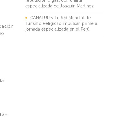
reputación digital con charla
especializada de Joaquín Martínez
CANATUR y la Red Mundial de
Turismo Religioso impulsan primera
ipación
jornada especializada en el Perú
mo
la
obre