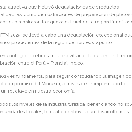
esta atractiva que incluyó degustaciones de productos
cialidad, así como demostraciones de preparación de plato
icas que mostraron la riqueza cultural de la región Puno”, an
de IFTM 2025, se llevó a cabo una degustación excepcional qu
 vinos procedentes de la región de Burdeos, apuntó.
en enología, celebró la riqueza vitivinícola de ambos territor
ación entre el Perú y Francia”, indicó.
M 2025 es fundamental para seguir consolidando la imagen pos
a el compromiso del Mincetur, a través de Promperú, con la
 un rol clave en nuestra economía.
os los niveles de la industria turística, beneficiando no sol
comunidades locales, lo cual contribuye a un desarrollo más