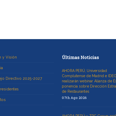
Últimas Noticias
n y Visión
ia
AHORA PERÚ, Universidad
Complutense de Madrid e IDE
jo Directivo 2025-2027
realizarán webinar Alianza de É
ponencia sobre Dirección Estra
Presidentes
de Restaurantes
07th Ago 2026
utos