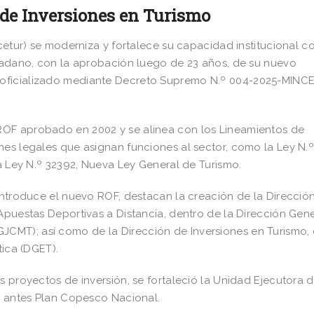
de Inversiones en Turismo
cetur) se moderniza y fortalece su capacidad institucional co
udadano, con la aprobación luego de 23 años, de su nuevo
 oficializado mediante Decreto Supremo N.º 004-2025-MINC
ROF aprobado en 2002 y se alinea con los Lineamientos de
es legales que asignan funciones al sector, como la Ley N.º
la Ley N.º 32392, Nueva Ley General de Turismo.
 introduce el nuevo ROF, destacan la creación de la Direcció
Apuestas Deportivas a Distancia, dentro de la Dirección Gen
CMT); así como de la Dirección de Inversiones en Turismo
tica (DGET).
s proyectos de inversión, se fortaleció la Unidad Ejecutora 
), antes Plan Copesco Nacional.