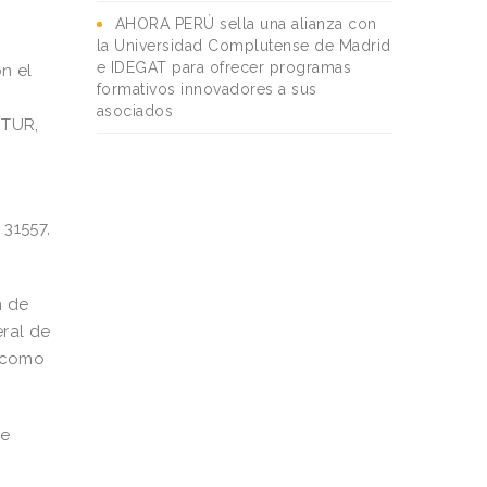
AHORA PERÚ sella una alianza con
la Universidad Complutense de Madrid
e IDEGAT para ofrecer programas
n el
formativos innovadores a sus
asociados
ETUR,
 31557,
n de
eral de
, como
de