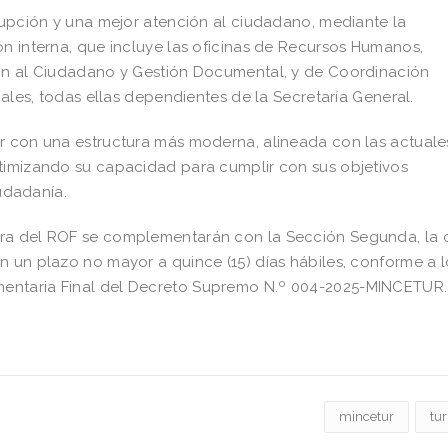
rrupción y una mejor atención al ciudadano, mediante la
ón interna, que incluye las oficinas de Recursos Humanos,
ión al Ciudadano y Gestión Documental, y de Coordinación
iales, todas ellas dependientes de la Secretaría General.
ar con una estructura más moderna, alineada con las actuale
ptimizando su capacidad para cumplir con sus objetivos
iudadanía.
era del ROF se complementarán con la Sección Segunda, la 
n un plazo no mayor a quince (15) días hábiles, conforme a l
entaria Final del Decreto Supremo N.º 004-2025-MINCETUR.
mincetur
tu