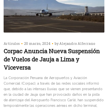
Artículos
20 marzo, 2024
by
Alejandro Alferrano
Corpac Anuncia Nueva Suspensión
de Vuelos de Jauja a Lima y
Viceversa
La Corporación Peruana de Aeropuertos y Aviación
Comercial (Corpac), a través de las redes sociales informó
que, debido a las intensas lluvias que se vienen presentando
en la ciudad de Jauja que han provocado daños en la pista
de aterrizaje del Aeropuerto Francisco Carlé, han suspendido
temporalmente las operaciones aéreas en dicho terminal,