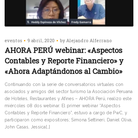
eventos
9 abril, 2020
by
Alejandro Alferrano
AHORA PERÚ webinar: «Aspectos
Contables y Reporte Financiero» y
«Ahora Adaptándonos al Cambio»
Continuando con la serie de conversatorios virtuales con
asociados y amigos del sector turismo la Asociación Peruana
de Hoteles, Restaurantes y Afines – AHORA Perú, realizo este
miércoles 08 dos webinar. El primer webinar “Aspectos
Contables y Reporte Financiero”, estuvo a cargo de PwC, y
participaron como expositores; Simona Settineri, Daniel Oliva,
John Casas, Jessica[…]