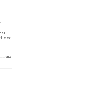
o
ó un
idad de
omments