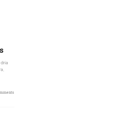
s
dría
ra,
omments