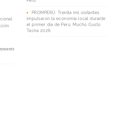
Perú
PROMPERÚ: Treinta mil visitantes
impulsaron la economía local durante
acional
el primer día de Perú, Mucho Gusto
ación
Tacna 2026
omments